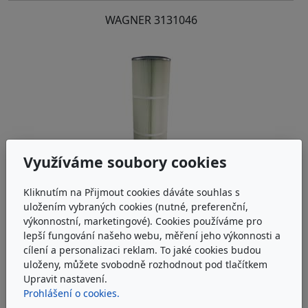
WAGNER
3131046
Využíváme soubory cookies
Kliknutím na Přijmout cookies dáváte souhlas s
uložením vybraných cookies (nutné, preferenční,
výkonnostní, marketingové). Cookies používáme pro
WAGNER
3131047
lepší fungování našeho webu, měření jeho výkonnosti a
cílení a personalizaci reklam. To jaké cookies budou
Filter cartridge ICF 8000
uloženy, můžete svobodně rozhodnout pod tlačítkem
Upravit nastavení.
Prohlášení o cookies.