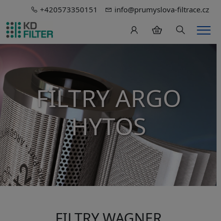
+420573350151
info@prumyslova-filtrace.cz
Hledání
Men
FILTRY ARGO
HYTOS
FILTRY WAGNER