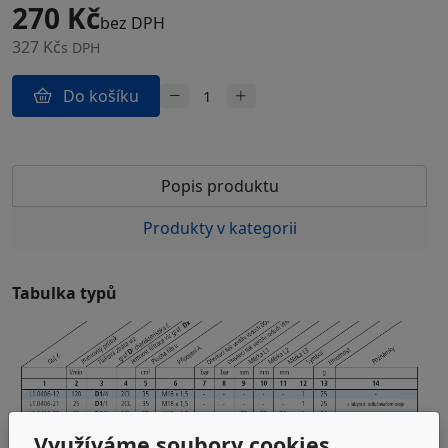
270 Kč
bez DPH
327 Kč
s DPH
Do košíku
Popis produktu
Produkty v kategorii
Tabulka typů
Využíváme soubory cookies