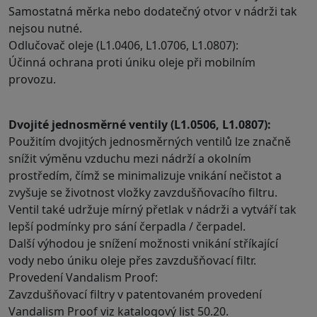
Samostatná měrka nebo dodatečný otvor v nádrži tak
nejsou nutné.
Odlučovač oleje (L1.0406, L1.0706, L1.0807):
Účinná ochrana proti úniku oleje při mobilním
provozu.
Dvojité jednosměrné ventily (L1.0506, L1.0807):
Použitím dvojitých jednosměrných ventilů lze značně
snížit výměnu vzduchu mezi nádrží a okolním
prostředím, čímž se minimalizuje vnikání nečistot a
zvyšuje se životnost vložky zavzdušňovacího filtru.
Ventil také udržuje mírný přetlak v nádrži a vytváří tak
lepší podmínky pro sání čerpadla / čerpadel.
Další výhodou je snížení možnosti vnikání stříkající
vody nebo úniku oleje přes zavzdušňovací filtr.
Provedení Vandalism Proof:
Zavzdušňovací filtry v patentovaném provedení
Vandalism Proof viz katalogový list 50.20.