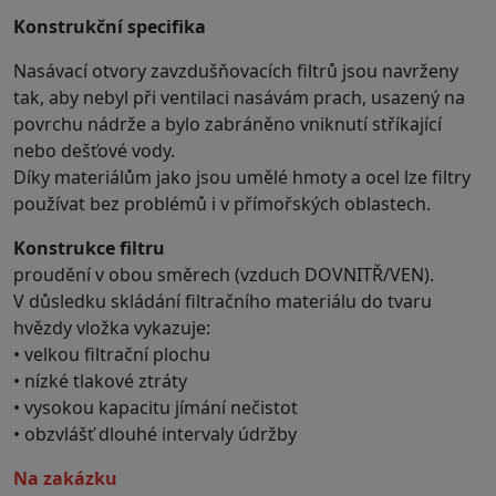
Konstrukční specifika
Nasávací otvory zavzdušňovacích filtrů jsou navrženy
tak, aby nebyl při ventilaci nasávám prach, usazený na
povrchu nádrže a bylo zabráněno vniknutí stříkající
nebo dešťové vody.
Díky materiálům jako jsou umělé hmoty a ocel lze filtry
používat bez problémů i v přímořských oblastech.
Konstrukce filtru
proudění v obou směrech (vzduch DOVNITŘ/VEN).
V důsledku skládání filtračního materiálu do tvaru
hvězdy vložka vykazuje:
• velkou filtrační plochu
• nízké tlakové ztráty
• vysokou kapacitu jímání nečistot
• obzvlášť dlouhé intervaly údržby
na zakázku