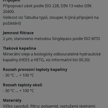
Připojovací závit podle ISO 228, DIN 13 nebo DIN
20400.
Velikost viz Tabulka typů, sloupec 6 (jiná připojení na
požádání)
Jemnost filtrace
2 μm, stanoveno metodou Singlepass podle ISO MTD
Tlaková kapalina
Minerální oleje a biologicky odbouratelné hydraulické
kapaliny (HEES a HETG, viz informační list 00.20)
Rozsah provozní teploty kapaliny
- 30 °C ... + 100 °C
Rozsah teploty okolí
- 30 °C ... + 100 °C
Materiály
Víčko zavzduš. filtru: polyamid, vyztužený skelnými