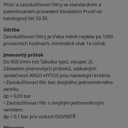
Plnící a zavzdušňovací filtry ve standardním a
patentovaném provedení Vandalism Proof viz
katalogový list 50.30.
Údržba
Zavzdušňovací filtry je třeba měnit nejdéle po 1000
provozních hodinách, minimálně však 1x ročně.
Jmenovitý průtok
Do 850 l/min (viz Tabulka typů, sloupec 2).
Základem jmenovitých průtoků, udávaných
společností ARGO-HYTOS jsou následující kritéria:
• Zavzdušňovací filtr bez dvojitého jednosměrného
ventilu:
Δp < 0,03 bar
• Zavzdušňovací filtr s dvojitým jednosměrným
ventilem:
Δp < 0,1 bar pro vzduch DOVNITŘ
Připojení