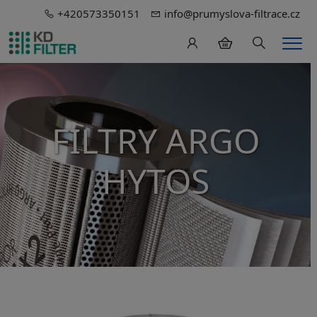
+420573350151
info@prumyslova-filtrace.cz
Hledání
Men
FILTRY ARGO
HYTOS