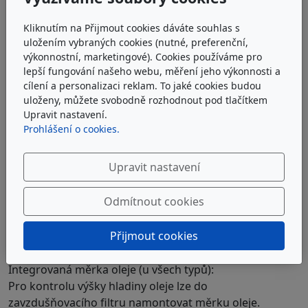
Kliknutím na Přijmout cookies dáváte souhlas s
uložením vybraných cookies (nutné, preferenční,
výkonnostní, marketingové). Cookies používáme pro
lepší fungování našeho webu, měření jeho výkonnosti a
cílení a personalizaci reklam. To jaké cookies budou
uloženy, můžete svobodně rozhodnout pod tlačítkem
Upravit nastavení.
Prohlášení o cookies.
Upravit nastavení
Odmítnout cookies
Přijmout cookies
Možnosti objednávky / volitelná doplňková
provedení
Integrovaná měrka oleje (u všech typů):
Pro kontrolu výšky hladiny oleje lze do
zavzdušňovacího filtru namontovat měrku oleje.