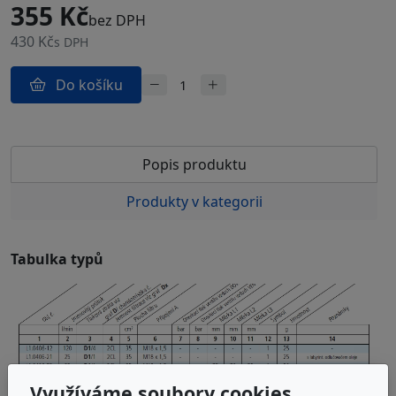
355 Kč
bez DPH
430 Kč
s DPH
Do košíku
Popis produktu
Produkty v kategorii
Tabulka typů
Využíváme soubory cookies