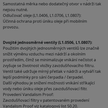
Samostatná měrka nebo dodatečný otvor v nádrži tak
nejsou nutné.
Odlučovač oleje (L1.0406, L1.0706, L1.0807):
Účinná ochrana proti úniku oleje při mobilním
provozu.
Dvojité jednosměrné ventily (L1.0506, L1.0807):
Použitím dvojitých jednosměrných ventilů lze značně
snížit výměnu vzduchu mezi nádrží a okolním
prostředím, čímž se minimalizuje vnikání nečistot a
zvyšuje se životnost vložky zavzdušňovacího filtru.
Ventil také udržuje mírný přetlak v nádrži a vytváří tak
lepší podmínky pro sání čerpadla / čerpadel.
Další výhodou je snížení možnosti vnikání stříkající
vody nebo úniku oleje přes zavzdušňovací filtr.
Provedení Vandalism Proof:
Zavzdušňovací filtry v patentovaném provedení
Vandalism Proof viz katalogový list 50.20.