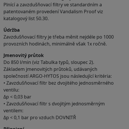
Plnící a zavzdušňovací filtry ve standardním a
patentovaném provedení Vandalism Proof viz
katalogový list 50.30.
Údržba
Zavzdušňovací filtry je třeba měnit nejdéle po 1000
provozních hodinách, minimálně však 1x ročně.
Jmenovitý průtok
Do 850 l/min (viz Tabulka typů, sloupec 2).
Základem jmenovitých průtoků, udávaných
společností ARGO-HYTOS jsou následující kritéria:
• Zavzdušňovací filtr bez dvojitého jednosměrného
ventilu:
Δp < 0,03 bar
• Zavzdušňovací filtr s dvojitým jednosměrným
ventilem:
Δp < 0,1 bar pro vzduch DOVNITŘ
Připojení