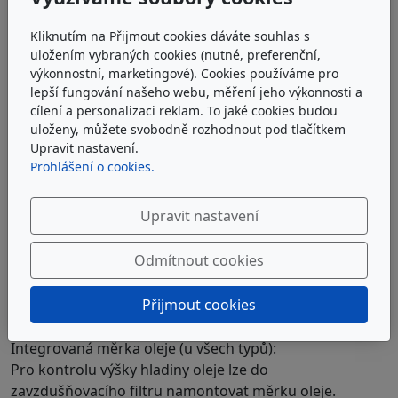
Kliknutím na Přijmout cookies dáváte souhlas s
uložením vybraných cookies (nutné, preferenční,
výkonnostní, marketingové). Cookies používáme pro
lepší fungování našeho webu, měření jeho výkonnosti a
cílení a personalizaci reklam. To jaké cookies budou
uloženy, můžete svobodně rozhodnout pod tlačítkem
Upravit nastavení.
Prohlášení o cookies.
Upravit nastavení
Odmítnout cookies
Přijmout cookies
Možnosti objednávky / volitelná doplňková
provedení
Integrovaná měrka oleje (u všech typů):
Pro kontrolu výšky hladiny oleje lze do
zavzdušňovacího filtru namontovat měrku oleje.