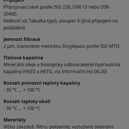
Připojovací závit podle ISO 228, DIN 13 nebo DIN
20400.
Velikost viz Tabulka typů, sloupec 6 (jiná připojení na
požádání)
Jemnost filtrace
2 μm, stanoveno metodou Singlepass podle ISO MTD
Tlaková kapalina
Minerální oleje a biologicky odbouratelné hydraulické
kapaliny (HEES a HETG, viz informační list 00.20)
Rozsah provozní teploty kapaliny
- 30 °C ... + 100 °C
Rozsah teploty okolí
- 30 °C ... + 100 °C
Materiály
Víčko zavzduš. filtru: polyamid, vyztužený skelnými