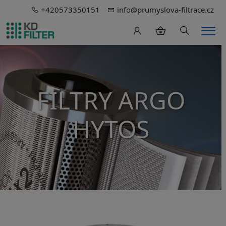
+420573350151
info@prumyslova-filtrace.cz
Hledání
Men
FILTRY ARGO
HYTOS