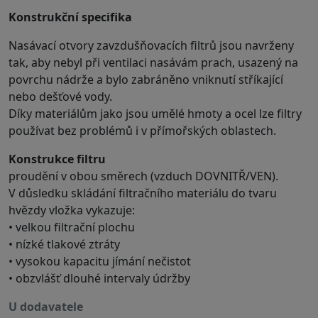
Konstrukční specifika
Nasávací otvory zavzdušňovacích filtrů jsou navrženy
tak, aby nebyl při ventilaci nasávám prach, usazený na
povrchu nádrže a bylo zabráněno vniknutí stříkající
nebo dešťové vody.
Díky materiálům jako jsou umělé hmoty a ocel lze filtry
používat bez problémů i v přímořských oblastech.
Konstrukce filtru
proudění v obou směrech (vzduch DOVNITŘ/VEN).
V důsledku skládání filtračního materiálu do tvaru
hvězdy vložka vykazuje:
• velkou filtrační plochu
• nízké tlakové ztráty
• vysokou kapacitu jímání nečistot
• obzvlášť dlouhé intervaly údržby
u dodavatele