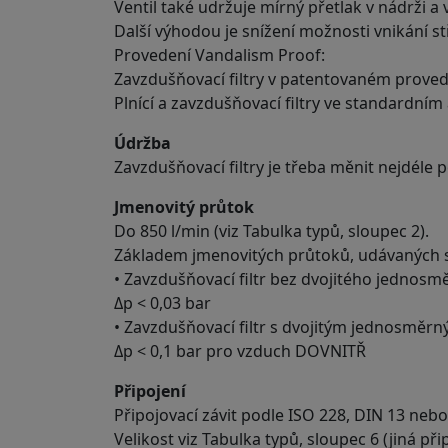
Ventil také udržuje mírný přetlak v nádrži a 
Další výhodou je snížení možnosti vnikání stř
Provedení Vandalism Proof:
Zavzdušňovací filtry v patentovaném provede
Plnící a zavzdušňovací filtry ve standardní
Údržba
Zavzdušňovací filtry je třeba měnit nejdéle
Jmenovitý průtok
Do 850 l/min (viz Tabulka typů, sloupec 2).
Základem jmenovitých průtoků, udávaných sp
• Zavzdušňovací filtr bez dvojitého jednosm
Δp < 0,03 bar
• Zavzdušňovací filtr s dvojitým jednosměrn
Δp < 0,1 bar pro vzduch DOVNITŘ
Připojení
Připojovací závit podle ISO 228, DIN 13 neb
Velikost viz Tabulka typů, sloupec 6 (jiná př