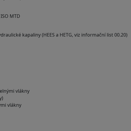
e ISO MTD
draulické kapaliny (HEES a HETG, viz informační list 00.20)
kelnými vlákny
y)
ými vlákny