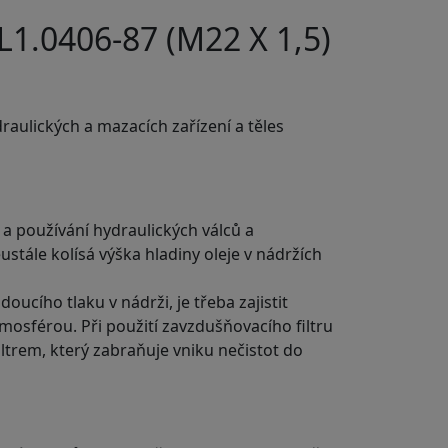
1.0406-87 (M22 X 1,5)
draulických a mazacích zařízení a těles
a používání hydraulických válců a
tále kolísá výška hladiny oleje v nádržích
oucího tlaku v nádrži, je třeba zajistit
osférou. Při použití zavzdušňovacího filtru
ltrem, který zabraňuje vniku nečistot do