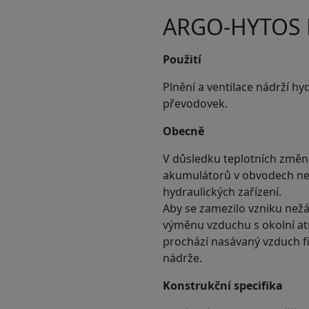
ARGO-HYTOS L
Použití
Plnění a ventilace nádrží hy
převodovek.
Obecně
V důsledku teplotních změn 
akumulátorů v obvodech neus
hydraulických zařízení.
Aby se zamezilo vzniku nežád
výměnu vzduchu s okolní atm
prochází nasávaný vzduch fi
nádrže.
Konstrukční specifika