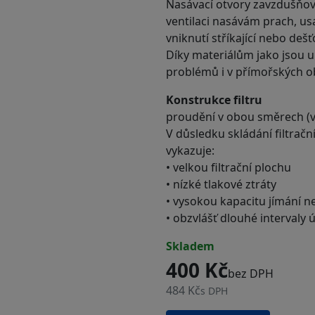
Nasávací otvory zavzdušňovac
ventilaci nasávám prach, u
vniknutí stříkající nebo deš
Díky materiálům jako jsou um
problémů i v přímořských o
Konstrukce filtru
proudění v obou směrech (
V důsledku skládání filtrač
vykazuje:
• velkou filtrační plochu
• nízké tlakové ztráty
• vysokou kapacitu jímání ne
• obzvlášť dlouhé intervaly 
skladem
400 Kč
bez DPH
484 Kč
s DPH