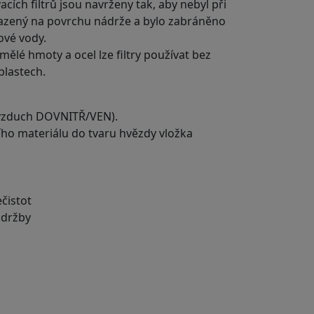
ích filtrů jsou navrženy tak, aby nebyl při
sazený na povrchu nádrže a bylo zabráněno
ťové vody.
ělé hmoty a ocel lze filtry používat bez
blastech.
vzduch DOVNITŘ/VEN).
ního materiálu do tvaru hvězdy vložka
čistot
údržby