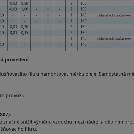
vá provedení
vzdušňovacího filtru namontovat měrku oleje. Samostatná m
ním provozu.
807):
ze značně snížit výměnu vzduchu mezi nádrží a okolním pros
šňovacího filtru.