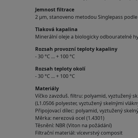
Jemnost filtrace
2 μm, stanoveno metodou Singlepass podl
Tlaková kapalina
Minerální oleje a biologicky odbouratelné hy
Rozsah provozní teploty kapaliny
- 30 °C ... + 100 °C
Rozsah teploty okolí
- 30 °C ... + 100 °C
Materiály
Víčko zavzduš. filtru: polyamid, vyztužený s
(L1.0506 polyester, vyztužený skelnými vlákn
Připojovací dílec: polyamid, vyztužený skeln
Měrka: nerezová ocel (1.4301)
Těsnění: NBR (Viton na požádání)
Filtrační materiál: vícevrstvý composit