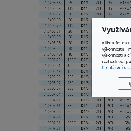
Využívá
Kliknutím na P
výkonnostní, 
výkonnosti a c
rozhodnout pod
Prohlášení o c
U