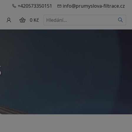
+420573350151
info@prumyslova-filtrace.cz
Hledat
0 Kč
S