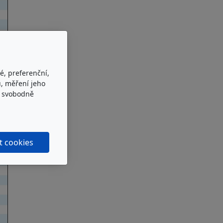
é, preferenční,
, měření jeho
e svobodně
t cookies