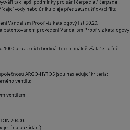
vytváří tak lepší podmínky pro sání čerpadla / čerpadel.
íkající vody nebo úniku oleje přes zavzdušňovací filtr.
ní Vandalism Proof viz katalogový list 50.20.
m a patentovaném provedení Vandalism Proof viz katalogový l
 po 1000 provozních hodinách, minimálně však 1x ročně.
olečností ARGO-HYTOS jsou následující kritéria:
ěrného ventilu:
ým ventilem:
o DIN 20400.
ipojení na požádání)