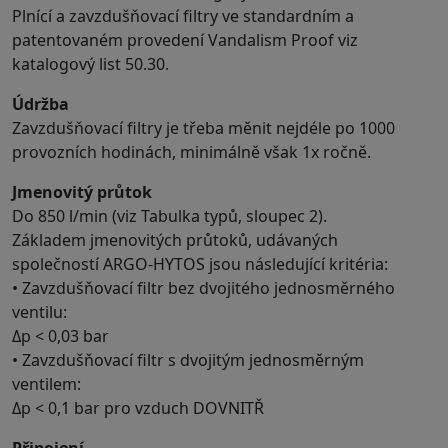
Plnící a zavzdušňovací filtry ve standardním a
patentovaném provedení Vandalism Proof viz
katalogový list 50.30.
Údržba
Zavzdušňovací filtry je třeba měnit nejdéle po 1000
provozních hodinách, minimálně však 1x ročně.
Jmenovitý průtok
Do 850 l/min (viz Tabulka typů, sloupec 2).
Základem jmenovitých průtoků, udávaných
společností ARGO-HYTOS jsou následující kritéria:
• Zavzdušňovací filtr bez dvojitého jednosměrného
ventilu:
Δp < 0,03 bar
• Zavzdušňovací filtr s dvojitým jednosměrným
ventilem:
Δp < 0,1 bar pro vzduch DOVNITŘ
Připojení