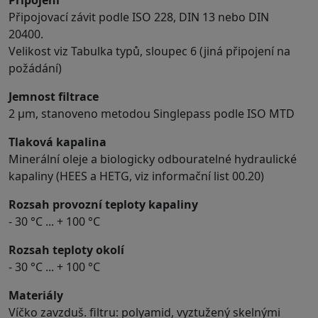
Připojovací závit podle ISO 228, DIN 13 nebo DIN
20400.
Velikost viz Tabulka typů, sloupec 6 (jiná připojení na
požádání)
Jemnost filtrace
2 μm, stanoveno metodou Singlepass podle ISO MTD
Tlaková kapalina
Minerální oleje a biologicky odbouratelné hydraulické
kapaliny (HEES a HETG, viz informační list 00.20)
Rozsah provozní teploty kapaliny
- 30 °C ... + 100 °C
Rozsah teploty okolí
- 30 °C ... + 100 °C
Materiály
Víčko zavzduš. filtru: polyamid, vyztužený skelnými