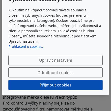
Kliknutím na Přijmout cookies dáváte souhlas s
uložením vybraných cookies (nutné, preferenční,
výkonnostní, marketingové). Cookies používáme pro
lepší fungování našeho webu, měření jeho výkonnosti a
cílení a personalizaci reklam. To jaké cookies budou
uloženy, můžete svobodně rozhodnout pod tlačítkem
Upravit nastavení.
Prohlášení o cookies.
Upravit nastavení
Odmítnout cookies
Přijmout cookies
Možnosti objednávky / volitelná doplňková
provedení
Integrovaná měrka oleje (u všech typů):
Pro kontrolu výšky hladiny oleje lze do
zavzdušňovacího filtru namontovat měrku oleje.