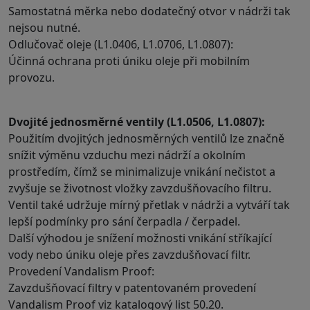
Samostatná měrka nebo dodatečný otvor v nádrži tak
nejsou nutné.
Odlučovač oleje (L1.0406, L1.0706, L1.0807):
Účinná ochrana proti úniku oleje při mobilním
provozu.
Dvojité jednosměrné ventily (L1.0506, L1.0807):
Použitím dvojitých jednosměrných ventilů lze značně
snížit výměnu vzduchu mezi nádrží a okolním
prostředím, čímž se minimalizuje vnikání nečistot a
zvyšuje se životnost vložky zavzdušňovacího filtru.
Ventil také udržuje mírný přetlak v nádrži a vytváří tak
lepší podmínky pro sání čerpadla / čerpadel.
Další výhodou je snížení možnosti vnikání stříkající
vody nebo úniku oleje přes zavzdušňovací filtr.
Provedení Vandalism Proof:
Zavzdušňovací filtry v patentovaném provedení
Vandalism Proof viz katalogový list 50.20.