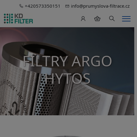
+420573350151
info@prumyslova-filtrace.cz
Hledání
Men
FILTRY ARGO
HYTOS