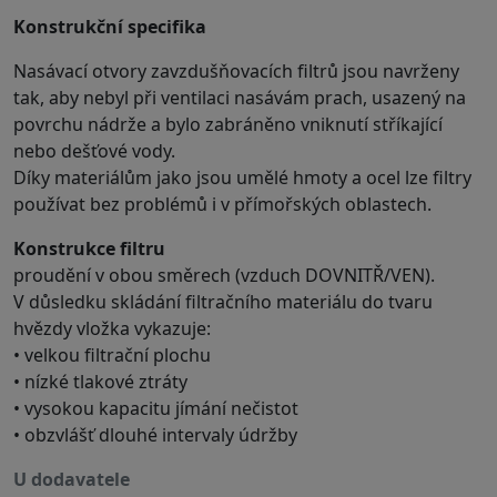
Konstrukční specifika
Nasávací otvory zavzdušňovacích filtrů jsou navrženy
tak, aby nebyl při ventilaci nasávám prach, usazený na
povrchu nádrže a bylo zabráněno vniknutí stříkající
nebo dešťové vody.
Díky materiálům jako jsou umělé hmoty a ocel lze filtry
používat bez problémů i v přímořských oblastech.
Konstrukce filtru
proudění v obou směrech (vzduch DOVNITŘ/VEN).
V důsledku skládání filtračního materiálu do tvaru
hvězdy vložka vykazuje:
• velkou filtrační plochu
• nízké tlakové ztráty
• vysokou kapacitu jímání nečistot
• obzvlášť dlouhé intervaly údržby
u dodavatele