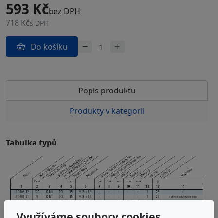
593 Kč
bez DPH
718 Kč
s DPH
Do košíku
Popis produktu
Produkty v kategorii
Tabulka typů
Využíváme soubory cookies