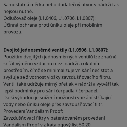
Samostatná měrka nebo dodatečný otvor v nádrži tak
nejsou nutné.
Odlučovač oleje (L1.0406, L1.0706, L1.0807):
Účinná ochrana proti úniku oleje při mobilním
provozu.
Dvojité jednosměrné ventily (L1.0506, L1.0807):
Použitím dvojitých jednosměrných ventilů lze značně
snížit výměnu vzduchu mezi nádrží a okolním
prostředím, čímž se minimalizuje vnikání nečistot a
zvyšuje se životnost vložky zavzdušňovacího filtru.
Ventil také udržuje mírný přetlak v nádrži a vytváří tak
lepší podmínky pro sání čerpadla / čerpadel.
Další výhodou je snížení možnosti vnikání stříkající
vody nebo úniku oleje přes zavzdušňovací filtr.
Provedení Vandalism Proof:
Zavzdušňovací filtry v patentovaném provedení
Vandalism Proof viz katalogový list 50.20.