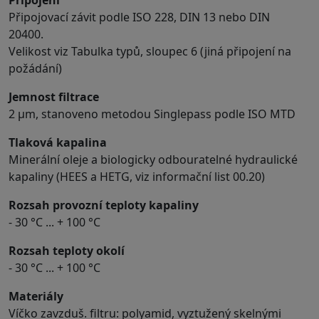
Připojovací závit podle ISO 228, DIN 13 nebo DIN
20400.
Velikost viz Tabulka typů, sloupec 6 (jiná připojení na
požádání)
Jemnost filtrace
2 μm, stanoveno metodou Singlepass podle ISO MTD
Tlaková kapalina
Minerální oleje a biologicky odbouratelné hydraulické
kapaliny (HEES a HETG, viz informační list 00.20)
Rozsah provozní teploty kapaliny
- 30 °C ... + 100 °C
Rozsah teploty okolí
- 30 °C ... + 100 °C
Materiály
Víčko zavzduš. filtru: polyamid, vyztužený skelnými