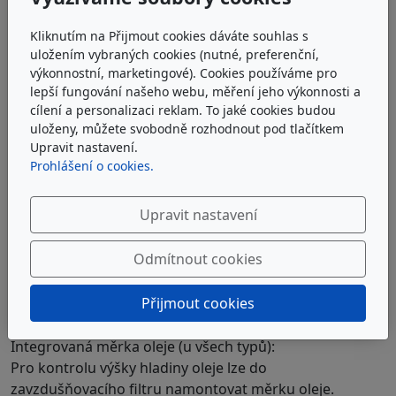
Kliknutím na Přijmout cookies dáváte souhlas s
uložením vybraných cookies (nutné, preferenční,
výkonnostní, marketingové). Cookies používáme pro
lepší fungování našeho webu, měření jeho výkonnosti a
cílení a personalizaci reklam. To jaké cookies budou
uloženy, můžete svobodně rozhodnout pod tlačítkem
Upravit nastavení.
Prohlášení o cookies.
Upravit nastavení
Odmítnout cookies
Přijmout cookies
Možnosti objednávky / volitelná doplňková
provedení
Integrovaná měrka oleje (u všech typů):
Pro kontrolu výšky hladiny oleje lze do
zavzdušňovacího filtru namontovat měrku oleje.