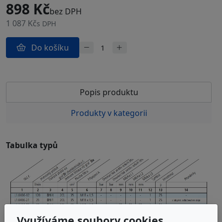
898 Kč
bez DPH
1 087 Kč
s DPH
Do košíku
Popis produktu
Produkty v kategorii
Tabulka typů
Využíváme soubory cookies