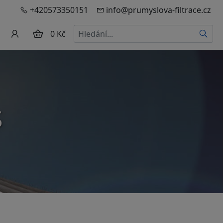
+420573350151
info@prumyslova-filtrace.cz
Hledat
0 Kč
S