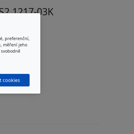
S2.1217-03K
-Hytos S2.1217-03K
é, preferenční,
, měření jeho
e svobodně
t cookies