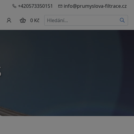
+420573350151
info@prumyslova-filtrace.cz
Hledat
0 Kč
S