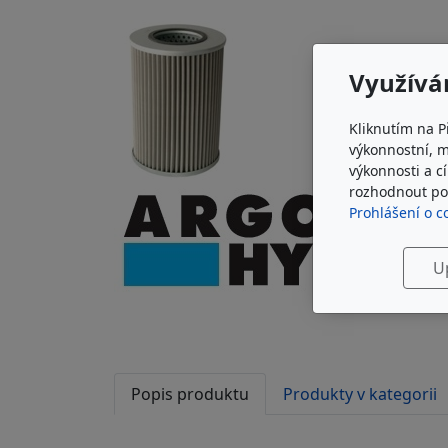
Využívá
Kliknutím na P
výkonnostní, 
výkonnosti a c
rozhodnout pod
Prohlášení o c
U
Popis produktu
Produkty v kategorii