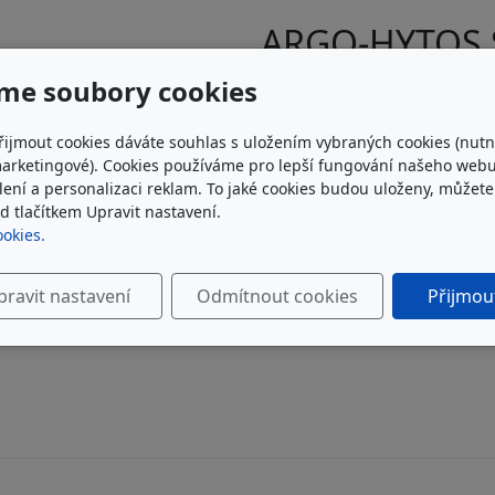
ARGO-HYTOS 
me soubory cookies
Sítová filtrační vložka Argo
u dodavatele
řijmout cookies dáváte souhlas s uložením vybraných cookies (nutn
marketingové). Cookies používáme pro lepší fungování našeho webu
7 472 Kč
bez DPH
ílení a personalizaci reklam. To jaké cookies budou uloženy, můžet
9 041 Kč
s DPH
 tlačítkem Upravit nastavení.
ookies.
Do košíku
pravit nastavení
Odmítnout cookies
Přijmou