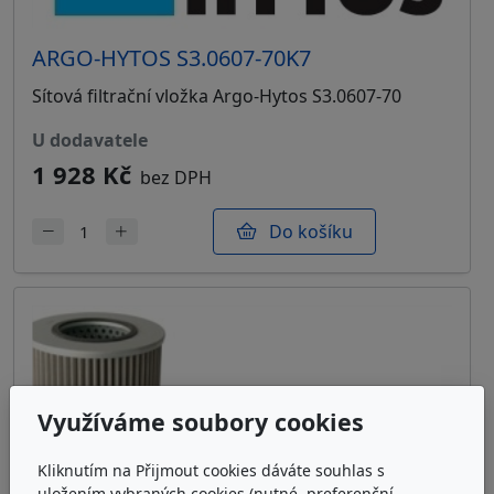
ARGO-HYTOS S3.0607-70K7
Sítová filtrační vložka Argo-Hytos S3.0607-70
u dodavatele
1 928 Kč
bez DPH
Do košíku
Využíváme soubory cookies
Kliknutím na Přijmout cookies dáváte souhlas s
uložením vybraných cookies (nutné, preferenční,