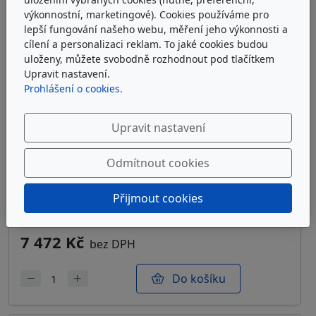
výkonnostní, marketingové). Cookies používáme pro
lepší fungování našeho webu, měření jeho výkonnosti a
cílení a personalizaci reklam. To jaké cookies budou
uloženy, můžete svobodně rozhodnout pod tlačítkem
Upravit nastavení.
Prohlášení o cookies.
Upravit nastavení
Odmítnout cookies
ARGO-HYTOS S2.1217-03K
Sítová filtrační vložka Argo-Hytos S2.1217-03K
Přijmout cookies
u dodavatele
7 472 Kč
bez DPH
Do košíku