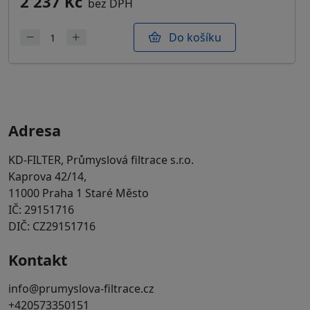
2 237 Kč
bez DPH
Do košíku
Adresa
KD-FILTER, Průmyslová filtrace s.r.o.
Kaprova 42/14,
11000 Praha 1 Staré Město
IČ: 29151716
DIČ: CZ29151716
Kontakt
info@prumyslova-filtrace.cz
+420573350151