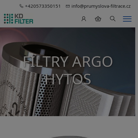
+420573350151
info@prumyslova-filtrace.cz
Hledání
Men
FILTRY ARGO
HYTOS