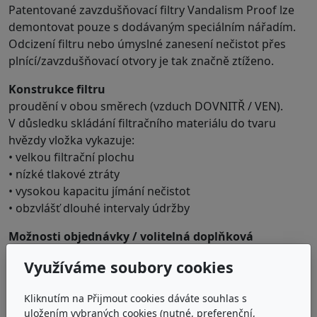
Patentované zavzdušňovací filtry Vandalism Proof lze
demontovat pouze s dodávaným speciálním nářadím.
Odcizení filtru nebo úmyslné zanesení nečistot přes
plnící/zavzdušňovací otvory je tak značně ztíženo.
Konstrukce filtru
proudění v obou směrech (vzduch DOVNITŘ / VEN).
V důsledku skládání filtračního materiálu do tvaru
hvězdy vložka vykazuje:
• velkou filtrační plochu
• nízké tlakové ztráty
• vysokou kapacitu jímání nečistot
• obzvlášť dlouhé intervaly údržby
Možnosti objednávky / volitelná doplňková
provedení
Využíváme soubory cookies
Integrovaná měrka oleje:
Pro kontrolu výšky hladiny oleje lze do
Kliknutím na Přijmout cookies dáváte souhlas s
zavzdušňovacího filtru namontovat měrku oleje.
uložením vybraných cookies (nutné, preferenční,