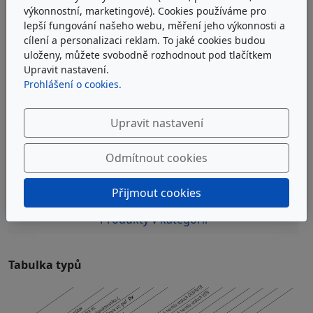
Samostatná měrka nebo dodatečný otvor v nádrži tak
výkonnostní, marketingové). Cookies používáme pro
nejsou nutné.
lepší fungování našeho webu, měření jeho výkonnosti a
cílení a personalizaci reklam. To jaké cookies budou
neznámý
uloženy, můžete svobodně rozhodnout pod tlačítkem
679 Kč
Upravit nastavení.
bez DPH
Prohlášení o cookies.
822 Kč
s DPH
Upravit nastavení
Do košíku
Odmítnout cookies
Popis produktu
Přijmout cookies
Produkty v kategorii
Tabulka typů