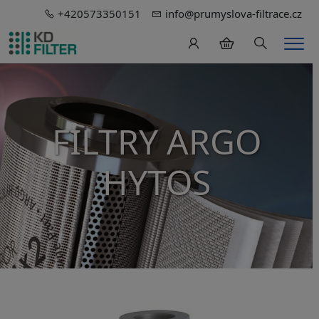
+420573350151
info@prumyslova-filtrace.cz
Hledání
Men
FILTRY ARGO
HYTOS