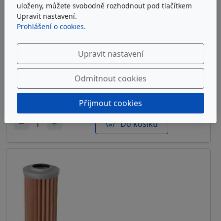
uloženy, můžete svobodně rozhodnout pod tlačítkem
Upravit nastavení.
Prohlášení o cookies.
ARGO-HYTOS S2.1217-03K
Upravit nastavení
Sítová filtrační vložka Argo-Hytos S2.1217-03K
Odmítnout cookies
u dodavatele
7 472 Kč
bez DPH
Přijmout cookies
Do košíku