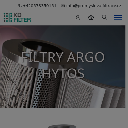
+420573350151
info@prumyslova-filtrace.cz
Hledání
Men
FILTRY ARGO
HYTOS