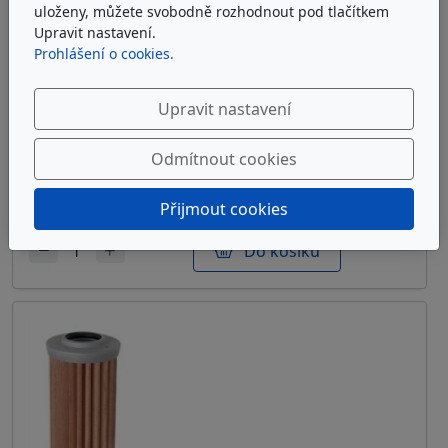
uloženy, můžete svobodně rozhodnout pod tlačítkem
Upravit nastavení.
Prohlášení o cookies.
ARGO-HYTOS S2.1217-03K
Upravit nastavení
Sítová filtrační vložka Argo-Hytos S2.1217-03K
Odmítnout cookies
u dodavatele
7 472 Kč
bez DPH
Přijmout cookies
Do košíku