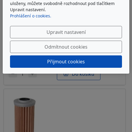
uloženy, můžete svobodně rozhodnout pod tlačítkem
Upravit nastavení.
Prohlášení o cookies.
ARGO-HYTOS S2.1217-03K
Upravit nastavení
Sítová filtrační vložka Argo-Hytos S2.1217-03K
Odmítnout cookies
u dodavatele
7 472 Kč
bez DPH
Přijmout cookies
Do košíku