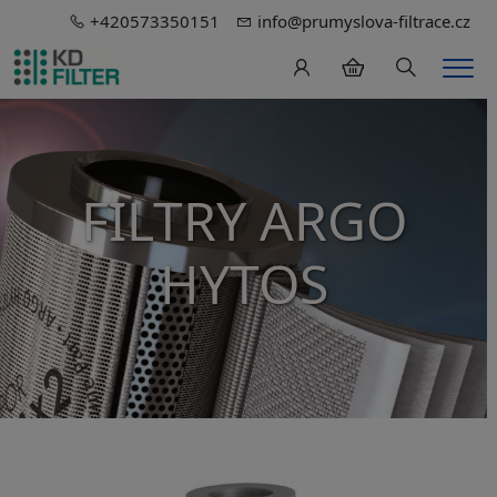
+420573350151
info@prumyslova-filtrace.cz
Hledání
Men
FILTRY ARGO
HYTOS