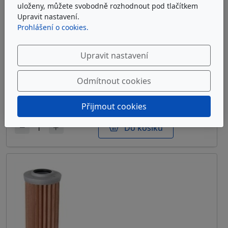
uloženy, můžete svobodně rozhodnout pod tlačítkem
Upravit nastavení.
Prohlášení o cookies.
ARGO-HYTOS S2.1217-03K
Upravit nastavení
Sítová filtrační vložka Argo-Hytos S2.1217-03K
Odmítnout cookies
u dodavatele
7 472 Kč
bez DPH
Přijmout cookies
Do košíku