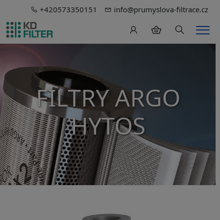
+420573350151
info@prumyslova-filtrace.cz
Hledání
Men
FILTRY ARGO
HYTOS