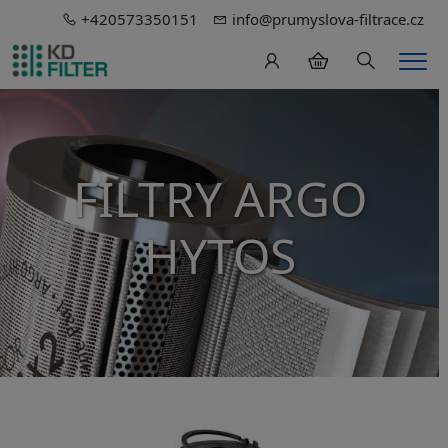
+420573350151
info@prumyslova-filtrace.cz
Hledání
Men
FILTRY ARGO
HYTOS