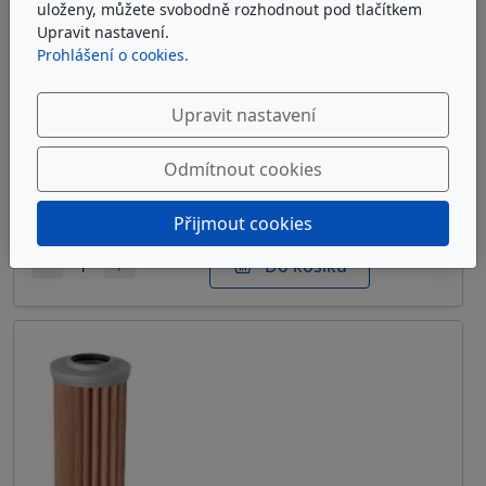
uloženy, můžete svobodně rozhodnout pod tlačítkem
Upravit nastavení.
Prohlášení o cookies.
ARGO-HYTOS S2.1217-03K
Upravit nastavení
Sítová filtrační vložka Argo-Hytos S2.1217-03K
Odmítnout cookies
u dodavatele
7 472 Kč
bez DPH
Přijmout cookies
Do košíku