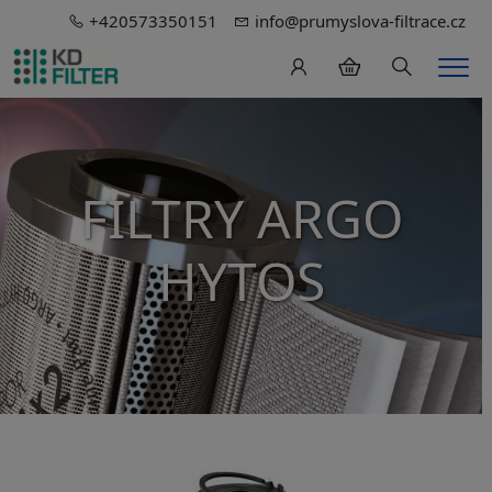
+420573350151
info@prumyslova-filtrace.cz
Hledání
Men
FILTRY ARGO
HYTOS