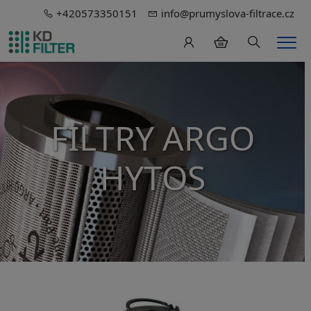
+420573350151
info@prumyslova-filtrace.cz
Hledání
Men
FILTRY ARGO
HYTOS