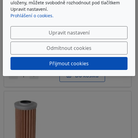
uloženy, můžete svobodně rozhodnout pod tlačítkem
Upravit nastavení.
Prohlášení o cookies.
ARGO-HYTOS S2.1217-03K
Upravit nastavení
Sítová filtrační vložka Argo-Hytos S2.1217-03K
Odmítnout cookies
u dodavatele
7 472 Kč
bez DPH
Přijmout cookies
Do košíku