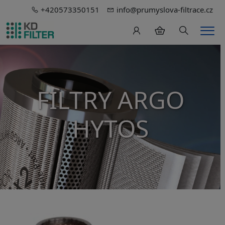
+420573350151
info@prumyslova-filtrace.cz
Hledání
Men
FILTRY ARGO
HYTOS