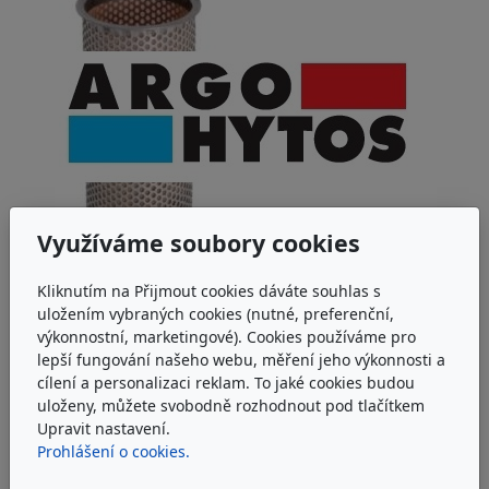
Využíváme soubory cookies
Kliknutím na Přijmout cookies dáváte souhlas s
ARGO-HYTOS S0.0604-02S
uložením vybraných cookies (nutné, preferenční,
výkonnostní, marketingové). Cookies používáme pro
Sítová filtrační vložka Argo-Hytos S0.0604-02S
lepší fungování našeho webu, měření jeho výkonnosti a
cílení a personalizaci reklam. To jaké cookies budou
u dodavatele
uloženy, můžete svobodně rozhodnout pod tlačítkem
377 Kč
Upravit nastavení.
bez DPH
Prohlášení o cookies.
456 Kč
s DPH