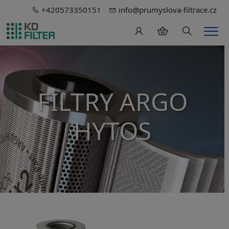
+420573350151
info@prumyslova-filtrace.cz
Hledání
Men
FILTRY ARGO
HYTOS