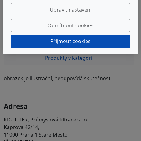
8 460 Kč
s DPH
Upravit nastavení
Do košíku
Odmítnout cookies
Přijmout cookies
Popis produktu
Produkty v kategorii
obrázek je ilustrační, neodpovídá skutečnosti
Adresa
KD-FILTER, Průmyslová filtrace s.r.o.
Kaprova 42/14,
11000 Praha 1 Staré Město