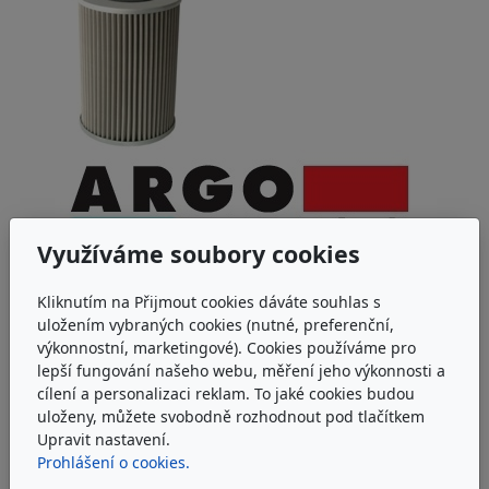
Využíváme soubory cookies
Kliknutím na Přijmout cookies dáváte souhlas s
ARGO-HYTOS S2.0933-05K
uložením vybraných cookies (nutné, preferenční,
výkonnostní, marketingové). Cookies používáme pro
lepší fungování našeho webu, měření jeho výkonnosti a
Sítová filtrační vložka Argo-Hytos S2.0933-05K
cílení a personalizaci reklam. To jaké cookies budou
uloženy, můžete svobodně rozhodnout pod tlačítkem
u dodavatele
Upravit nastavení.
6 992 Kč
Prohlášení o cookies.
bez DPH