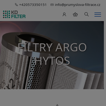
+420573350151
info@prumyslova-filtrace.cz
Hledání
Men
FILTRY ARGO
HYTOS