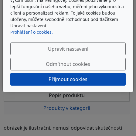
výkonnostní, marketingové). Cookies používáme pro
ARGO-HYTOS V2.1250-08K1
lepší fungování našeho webu, měření jeho výkonnosti a
cílení a personalizaci reklam. To jaké cookies budou
uloženy, můžete svobodně rozhodnout pod tlačítkem
Filtrační vložka EXAPOR®MAX2 Argo-Hytos V2.1250-08
Upravit nastavení.
Prohlášení o cookies.
u dodavatele
6 020 Kč
bez DPH
Upravit nastavení
7 284 Kč
s DPH
Odmítnout cookies
Do košíku
Přijmout cookies
Popis produktu
Produkty v kategorii
obrázek je ilustrační, nemusí odpovídat skutečnosti