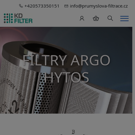
+420573350151
info@prumyslova-filtrace.cz
Hledání
Men
FILTRY ARGO
HYTOS