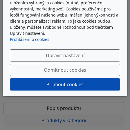
uložením vybraných cookies (nutné, preferenční,
výkonnostní, marketingové). Cookies používáme pro
lepší fungování našeho webu, měření jeho výkonnosti a
ARGO-HYTOS V3.0510-58
cílení a personalizaci reklam. To jaké cookies budou
uloženy, můžete svobodně rozhodnout pod tlačítkem
Upravit nastavení.
Filtrační vložka EXAPOR®MAX2 Argo-Hytos V3.0510-58
Prohlášení o cookies.
u dodavatele
Upravit nastavení
1 108 Kč
bez DPH
1 341 Kč
s DPH
Odmítnout cookies
Do košíku
Přijmout cookies
Popis produktu
Produkty v kategorii