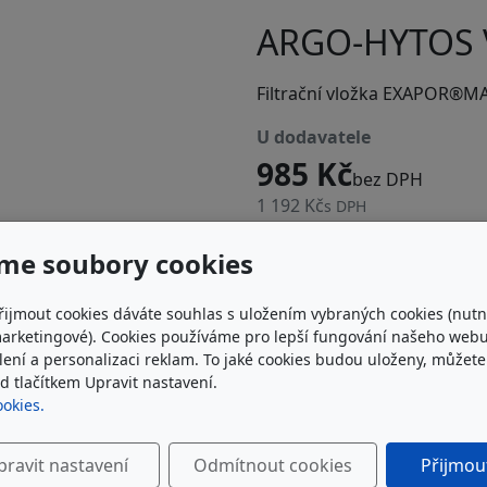
ARGO-HYTOS 
Filtrační vložka EXAPOR®M
u dodavatele
985 Kč
bez DPH
1 192 Kč
s DPH
me soubory cookies
Do košíku
řijmout cookies dáváte souhlas s uložením vybraných cookies (nutn
marketingové). Cookies používáme pro lepší fungování našeho webu
ílení a personalizaci reklam. To jaké cookies budou uloženy, můžet
 tlačítkem Upravit nastavení.
ookies.
pravit nastavení
Odmítnout cookies
Přijmou