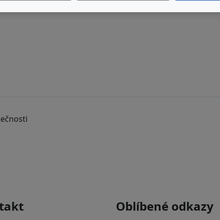
tečnosti
takt
Oblíbené odkazy