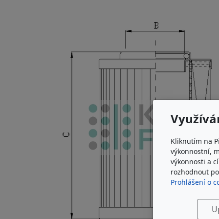
Využívá
Kliknutím na P
výkonnostní, 
výkonnosti a c
rozhodnout pod
Prohlášení o c
U