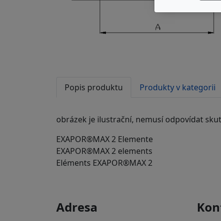
Popis produktu
Produkty v kategorii
obrázek je ilustrační, nemusí odpovídat sku
EXAPOR®MAX 2 Elemente
EXAPOR®MAX 2 elements
Eléments EXAPOR®MAX 2
Adresa
Kon