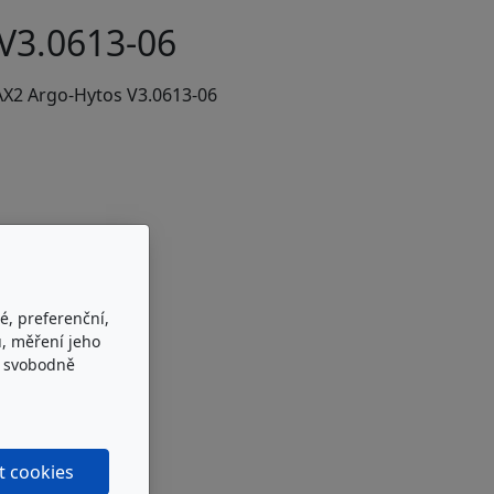
V3.0613-06
AX2 Argo-Hytos V3.0613-06
é, preferenční,
, měření jeho
e svobodně
t cookies