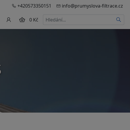
+420573350151
info@prumyslova-filtrace.cz
Hledat
0 Kč
S