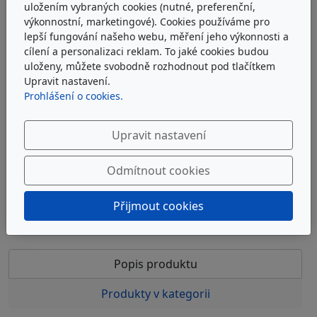
uložením vybraných cookies (nutné, preferenční,
výkonnostní, marketingové). Cookies používáme pro
lepší fungování našeho webu, měření jeho výkonnosti a
ARGO-HYTOS V3.0620-88
cílení a personalizaci reklam. To jaké cookies budou
uloženy, můžete svobodně rozhodnout pod tlačítkem
Upravit nastavení.
Filtrační vložka EXAPOR®MAX2 Argo-Hytos V3.0620-88
Prohlášení o cookies.
u dodavatele
Upravit nastavení
1 125 Kč
bez DPH
1 361 Kč
s DPH
Odmítnout cookies
Do košíku
Přijmout cookies
Popis produktu
Produkty v kategorii