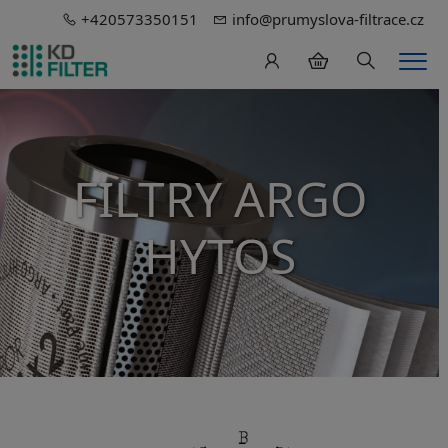
+420573350151
info@prumyslova-filtrace.cz
Hledání
Men
FILTRY ARGO
HYTOS