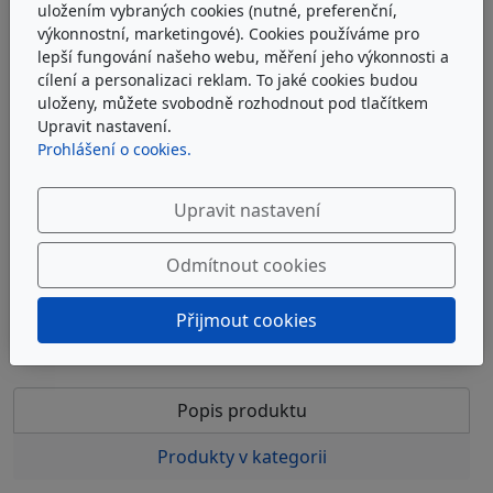
uložením vybraných cookies (nutné, preferenční,
výkonnostní, marketingové). Cookies používáme pro
lepší fungování našeho webu, měření jeho výkonnosti a
ARGO-HYTOS V3.0720-28
cílení a personalizaci reklam. To jaké cookies budou
uloženy, můžete svobodně rozhodnout pod tlačítkem
Upravit nastavení.
Filtrační vložka EXAPOR®MAX2 Argo-Hytos V3.0720-28
Prohlášení o cookies.
u dodavatele
Upravit nastavení
2 600 Kč
bez DPH
3 146 Kč
s DPH
Odmítnout cookies
Do košíku
Přijmout cookies
Popis produktu
Produkty v kategorii