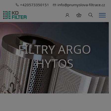
+420573350151
info@prumyslova-filtrace.cz
Hledání
Men
FILTRY ARGO
HYTOS