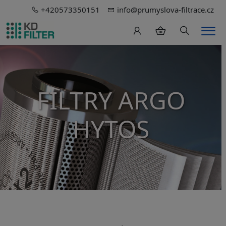
+420573350151
info@prumyslova-filtrace.cz
Hledání
Men
FILTRY ARGO
HYTOS