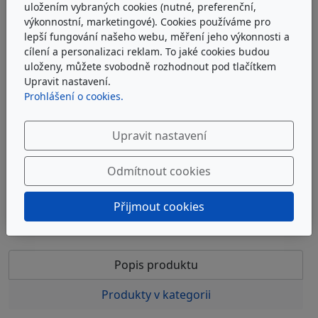
uložením vybraných cookies (nutné, preferenční,
výkonnostní, marketingové). Cookies používáme pro
lepší fungování našeho webu, měření jeho výkonnosti a
ARGO-HYTOS V3.0817-26
cílení a personalizaci reklam. To jaké cookies budou
uloženy, můžete svobodně rozhodnout pod tlačítkem
Upravit nastavení.
Filtrační vložka EXAPOR®MAX2 Argo-Hytos V3.0817-26
Prohlášení o cookies.
u dodavatele
Upravit nastavení
2 067 Kč
bez DPH
2 501 Kč
s DPH
Odmítnout cookies
Do košíku
Přijmout cookies
Popis produktu
Produkty v kategorii