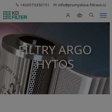
+420573350151
info@prumyslova-filtrace.cz
Hledání
Men
FILTRY ARGO
HYTOS