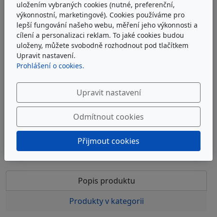
uložením vybraných cookies (nutné, preferenční,
výkonnostní, marketingové). Cookies používáme pro
lepší fungování našeho webu, měření jeho výkonnosti a
ARGO-HYTOS V3.0823-19
cílení a personalizaci reklam. To jaké cookies budou
uloženy, můžete svobodně rozhodnout pod tlačítkem
Upravit nastavení.
Filtrační vložka EXAPOR®MAX2 Argo-Hytos V3.0823-19
Prohlášení o cookies.
u dodavatele
Upravit nastavení
1 955 Kč
bez DPH
2 366 Kč
s DPH
Odmítnout cookies
Do košíku
Přijmout cookies
Popis produktu
Produkty v kategorii