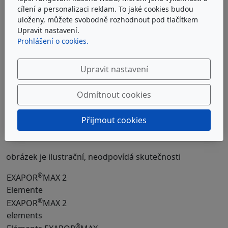
cílení a personalizaci reklam. To jaké cookies budou
4 648 Kč
bez DPH
uloženy, můžete svobodně rozhodnout pod tlačítkem
Upravit nastavení.
5 624 Kč
s DPH
Prohlášení o cookies.
Do košíku
Upravit nastavení
Odmítnout cookies
Popis produktu
Přijmout cookies
Produkty v kategorii
obrázek je ilustrační, neodpovídá skutečnosti
®
EXAPOR
MAX 2
Elemente
®
EXAPOR
MAX 2
elements
®