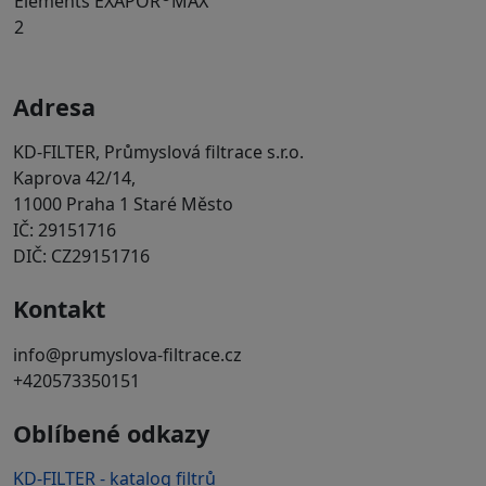
Eléments EXAPOR
MAX
2
Adresa
KD-FILTER, Průmyslová filtrace s.r.o.
Kaprova 42/14,
11000 Praha 1 Staré Město
IČ: 29151716
DIČ: CZ29151716
Kontakt
info@prumyslova-filtrace.cz
+420573350151
Oblíbené odkazy
KD-FILTER - katalog filtrů