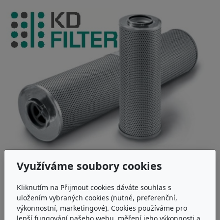
Využíváme soubory cookies
ARGO-HYTOS V7.1220-13K9
Kliknutím na Přijmout cookies dáváte souhlas s
uložením vybraných cookies (nutné, preferenční,
Papírová filtrační vložka Argo-Hytos V7.1220-13K9
výkonnostní, marketingové). Cookies používáme pro
lepší fungování našeho webu, měření jeho výkonnosti a
u dodavatele