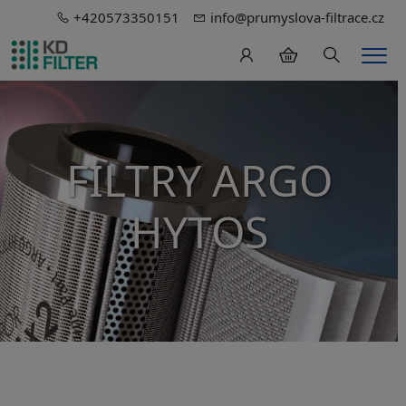
+420573350151
info@prumyslova-filtrace.cz
Hledání
Men
FILTRY ARGO
HYTOS