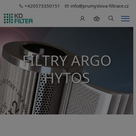
+420573350151
info@prumyslova-filtrace.cz
Hledání
Men
FILTRY ARGO
HYTOS