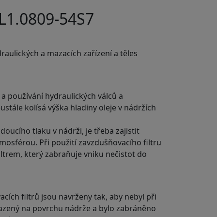
1.0809-54S7
draulických a mazacích zařízení a těles
a používání hydraulických válců a
tále kolísá výška hladiny oleje v nádržích
oucího tlaku v nádrži, je třeba zajistit
osférou. Při použití zavzdušňovacího filtru
ltrem, který zabraňuje vniku nečistot do
ích filtrů jsou navrženy tak, aby nebyl při
sazený na povrchu nádrže a bylo zabráněno