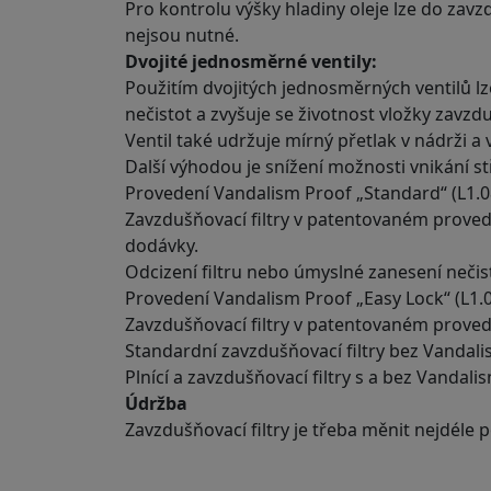
Pro kontrolu výšky hladiny oleje lze do za
nejsou nutné.
Dvojité jednosměrné ventily:
Použitím dvojitých jednosměrných ventilů l
nečistot a zvyšuje se životnost vložky zavzdu
Ventil také udržuje mírný přetlak v nádrži a 
Další výhodou je snížení možnosti vnikání stř
Provedení Vandalism Proof „Standard“ (L1.0
Zavzdušňovací filtry v patentovaném provede
dodávky.
Odcizení filtru nebo úmyslné zanesení nečist
Provedení Vandalism Proof „Easy Lock“ (L1.0
Zavzdušňovací filtry v patentovaném provede
Standardní zavzdušňovací filtry bez Vandalis
Plnící a zavzdušňovací filtry s a bez Vandalis
Údržba
Zavzdušňovací filtry je třeba měnit nejdéle