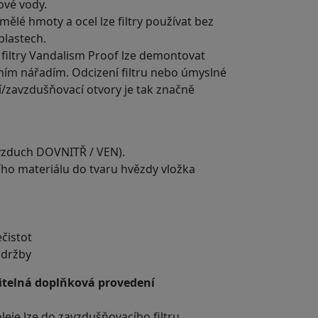
ťové vody.
ělé hmoty a ocel lze filtry používat bez
blastech.
filtry Vandalism Proof lze demontovat
ím nářadím. Odcizení filtru nebo úmyslné
cí/zavzdušňovací otvory je tak značně
vzduch DOVNITŘ / VEN).
ního materiálu do tvaru hvězdy vložka
čistot
údržby
itelná doplňková provedení
leje lze do zavzdušňovacího filtru