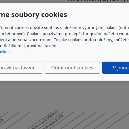
namontovat měrku oleje. S
me soubory cookies
nádrži tak nejsou nutné.
neznámý
řijmout cookies dáváte souhlas s uložením vybraných cookies (nutn
985 Kč
marketingové). Cookies používáme pro lepší fungování našeho webu
bez DPH
ílení a personalizaci reklam. To jaké cookies budou uloženy, můžet
1 192 Kč
s DPH
 tlačítkem Upravit nastavení.
ookies.
Do košíku
pravit nastavení
Odmítnout cookies
Přijmou