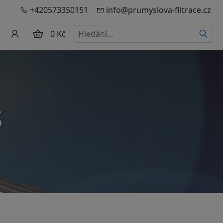
+420573350151
info@prumyslova-filtrace.cz
Hledat
0 Kč
S