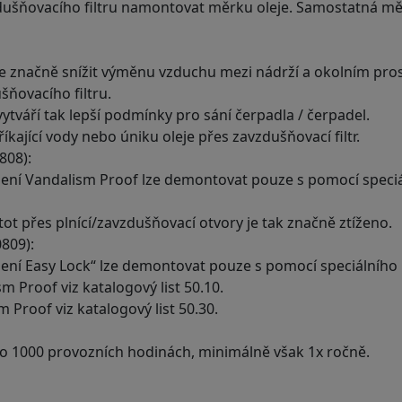
vzdušňovacího filtru namontovat měrku oleje. Samostatná m
ze značně snížit výměnu vzduchu mezi nádrží a okolním pros
šňovacího filtru.
vytváří tak lepší podmínky pro sání čerpadla / čerpadel.
íkající vody nebo úniku oleje přes zavzdušňovací filtr.
808):
ní Vandalism Proof lze demontovat pouze s pomocí speciální
ot přes plnící/zavzdušňovací otvory je tak značně ztíženo.
809):
ní Easy Lock“ lze demontovat pouze s pomocí speciálního ko
m Proof viz katalogový list 50.10.
m Proof viz katalogový list 50.30.
 po 1000 provozních hodinách, minimálně však 1x ročně.