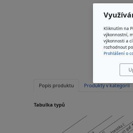
Využívá
Kliknutím na P
výkonnostní, 
výkonnosti a c
rozhodnout pod
Prohlášení o c
U
Popis produktu
Produkty v kategorii
Tabulka typů