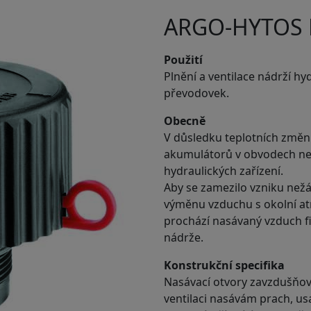
ARGO-HYTOS L
Použití
Plnění a ventilace nádrží hy
převodovek.
Obecně
V důsledku teplotních změn 
akumulátorů v obvodech neus
hydraulických zařízení.
Aby se zamezilo vzniku nežád
výměnu vzduchu s okolní atm
prochází nasávaný vzduch fi
nádrže.
Konstrukční specifika
Nasávací otvory zavzdušňovac
ventilaci nasávám prach, u