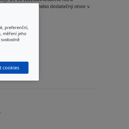
amostatná měrka nebo dodatečný otvor v
é, preferenční,
, měření jeho
e svobodně
t cookies