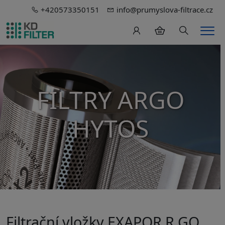
+420573350151
info@prumyslova-filtrace.cz
Hledání
Men
FILTRY ARGO
HYTOS
Filtrační vložky EXAPOR R.GO