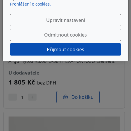
Prohlášení o cookies.
Upravit nastavení
Odmítnout cookies
ARGO-HYTOS R3.0615-58 EXAPOR R.GO
Přijmout cookies
Element
Argo Hytos R3.0615-58K1 EXAPOR R.GO Element
u dodavatele
1 805 Kč
bez DPH
Do košíku